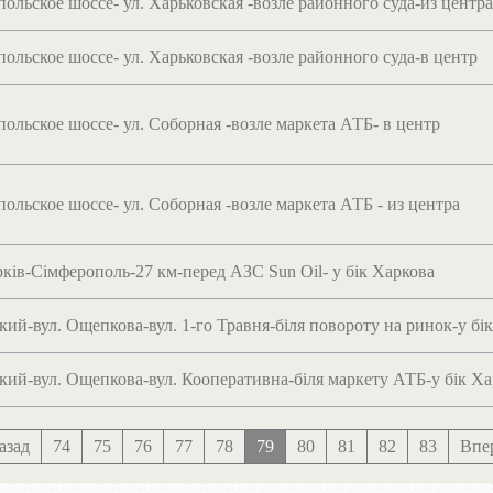
ольское шоссе- ул. Харьковская -возле районного суда-из центра
ольское шоссе- ул. Харьковская -возле районного суда-в центр
ольское шоссе- ул. Соборная -возле маркета АТБ- в центр
льское шоссе- ул. Соборная -возле маркета АТБ - из центра
ків-Сімферополь-27 км-перед АЗС Sun Oil- у бік Харкова
кий-вул. Ощепкова-вул. 1-го Травня-біля повороту на ринок-у бі
окий-вул. Ощепкова-вул. Кооперативна-біля маркету АТБ-у бік Х
азад
74
75
76
77
78
79
80
81
82
83
Впе