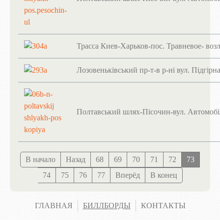
Трасса Киев-Харьков-пос. Травневое- воз
Лозовеньківський пр-т-в р-ні вул. Підгірн
Полтавський шлях-Пісочин-вул. Автомобі
В начало
Назад
68
69
70
71
72
73
74
75
76
77
Вперёд
В конец
ГЛАВНАЯ
БИЛЛБОРДЫ
КОНТАКТЫ