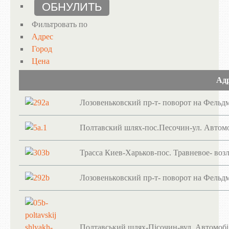
Фильтровать по
Адрес
Город
Цена
Ад
Лозовеньковский пр-т- поворот на Фельд
Полтавский шлях-пос.Песочин-ул. Автомо
Трасса Киев-Харьков-пос. Травневое- воз
Лозовеньковский пр-т- поворот на Фельд
Полтавський шлях-Пісочин-вул. Автомобі