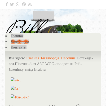
Главная
Биллборды
Контакты
Вы здесь:
Главная
Биллборды
Песочин
Естакада-
сел.Пісочин-біля АЗС WOG-поворот на Рай-
Єленівку-виїзд із міста