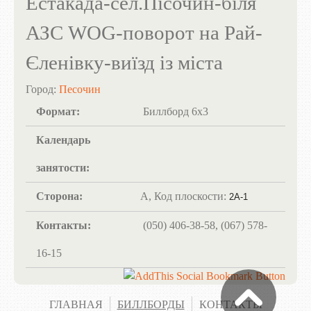
Естакада-сел.Пісочин-біля
АЗС WOG-поворот на Рай-
Єленівку-виїзд із міста
Город:
Песочин
Формат:
Биллборд 6х3
Календарь
занятости:
Сторона:
А, Код плоскости:
2А-1
Контакты:
(050) 406-38-58, (067) 578-
16-15
ГЛАВНАЯ
БИЛЛБОРДЫ
КОНТАКТЫ