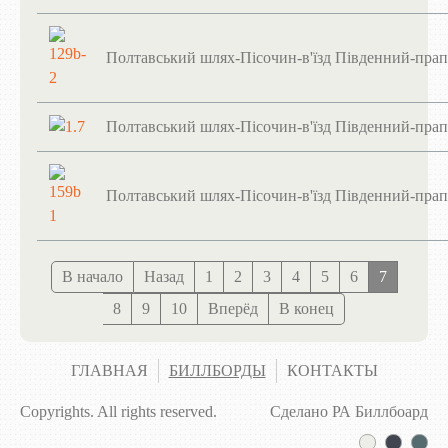
Полтавський шлях-Пісочин-в'їзд Південний-прап
Полтавський шлях-Пісочин-в'їзд Південний-прап
Полтавський шлях-Пісочин-в'їзд Південний-пра
В начало
Назад
1
2
3
4
5
6
7
8
9
10
Вперёд
В конец
ГЛАВНАЯ
БИЛЛБОРДЫ
КОНТАКТЫ
Copyrights. All rights reserved.
Сделано РА Биллбоард