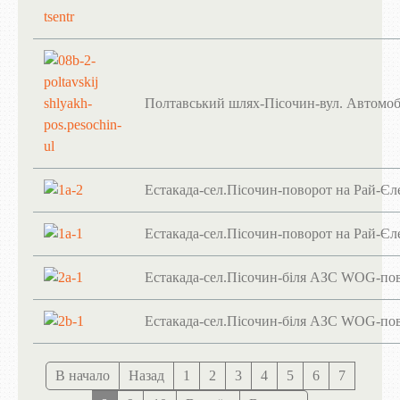
Полтавський шлях-Пісочин-вул. Автомоб
Естакада-сел.Пісочин-поворот на Рай-Єлен
Естакада-сел.Пісочин-поворот на Рай-Єлен
Естакада-сел.Пісочин-біля АЗС WOG-пово
Естакада-сел.Пісочин-біля АЗС WOG-пово
В начало
Назад
1
2
3
4
5
6
7