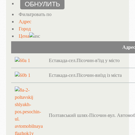
Фильтровать по
Адрес
Город
Цена
Адре
Естакада-сел.Пісочин-в'їзд у місто
Естакада-сел.Пісочин-виїзд із міста
Полтавський шлях-Пісочин-вул. Автомоб